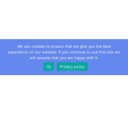
We use cookies to ensure that we give you the best
experience on our website. If you continue to use this site we
will assume that you are happy with it.
Ok
Privacy policy
PTB es el instituto nacional de metrología de Alemania
que proporciona servicios científicos y técnicos.
El
grupo de Cooperación Internacional de PTB apoya a
los países en desarrollo y emergentes en la tarea de
desarrollar y aplicar una
I
nfraestructura
de
C
alidad
reconocida internacionalmente y adaptada a las