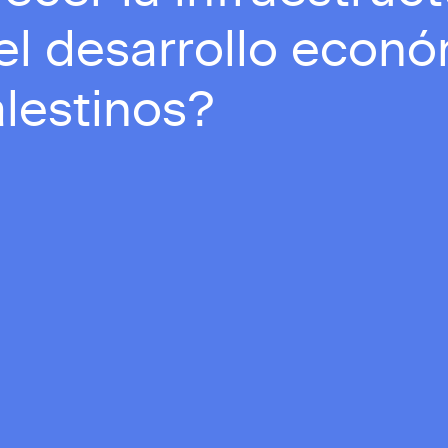
el desarrollo econó
alestinos?